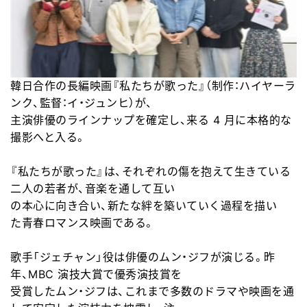
韓日合作の長編映
画
『私たちが歌った』（制作：ハイヤ
ー
ラ
ンク、監督：イ
・
ジュンヒ）が
、
主演俳優のラインナップを確定し、
来
る
4
月に本格的な
撮影へと入る。
『私たちが歌った』は、それぞれの傷を抱えて生きている
二人の若者が、音
楽
を通して互い
の本心に向き合い、新たな絆を築いていく過程を描い
た
青
春ロマンス映
画
である。
歌手「ジェチャン」役は俳優のムン
・
ジフが演じる。昨
年、
MBC
演技大賞で優秀演技賞を
受賞したムン
・
ジフは、これまで多
数
のドラマや映
画
を通