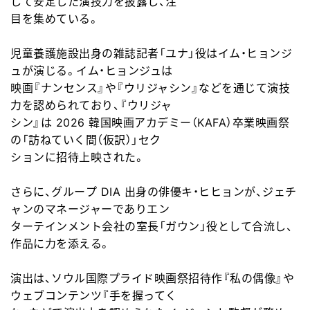
して安定した演技力を披露し、注
目を集めている。
児
童養護施設出身の
雑
誌記者「ユナ」役はイム
・
ヒョンジ
ュが演じる。イム
・
ヒョンジュは
映
画
『ナンセンス』や『ウリジャシン』などを通じて演技
力を認められており、『ウリジャ
シン』は
2026
韓
国
映
画
アカデミ
ー
（
KAFA
）卒業映
画
祭
の「訪ねていく間（仮
訳
）」セク
ションに招待上映された。
さらに、グル
ー
プ
DIA
出身の俳優キ
・
ヒヒョンが、ジェチ
ャンのマネ
ー
ジャ
ー
でありエン
タ
ー
テインメント
会
社の室長「ガウン」役として合流し、
作品に力を添える。
演出は、ソウル
国
際プライド映
画
祭招待作『私の偶像』や
ウェブコンテンツ『手を握ってく