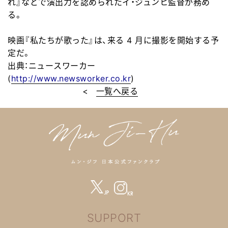
れ』などで演出力を認められたイ
・
ジュンヒ監督が務め
る。
映
画
『私たちが歌った』は、
来
る
4
月に撮影を開始する予
定だ。
出典：ニュ
ー
スワ
ー
カ
ー
(
http://www.newsworker.co.kr
)
<
一覧へ戻る
SUPPORT