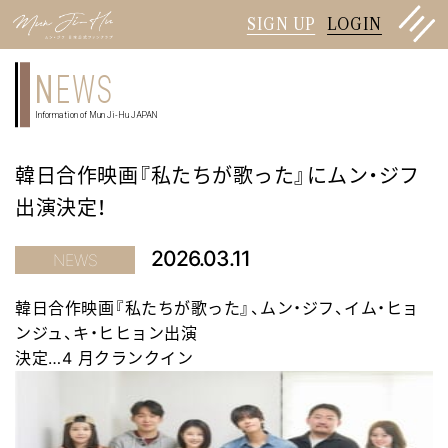
SIGN UP
LOGIN
N
EWS
Information of Mun Ji-Hu JAPAN
韓日合作映画『私たちが歌った』にムン・ジフ
出演決定！
2026.03.11
NEWS
韓日合作映
画
『私たちが歌った』、ムン
・
ジフ、イム
・
ヒョ
ンジュ、キ
・
ヒヒョン出演
決定
…
4
月クランクイン