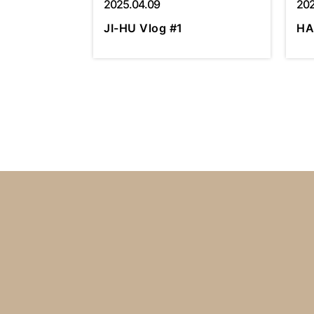
2025.04.09
202
JI-HU Vlog #1
HA