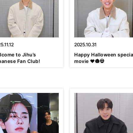
5.11.12
2025.10.31
lcome to Jihu’s
Happy Halloween specia
panese Fan Club!
movie ❤🎃💀