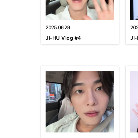
2025.06.29
202
JI-HU Vlog #4
JI