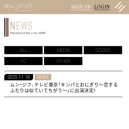
SIGN UP
LOGIN
N
EWS
Information of Mun Ji-Hu JAPAN
ALL
MEDIA
GOODS
FC
OTHER
2025.11.10
NEWS
ムン・ジフ、テレビ東京「キンパとおにぎり〜恋する
ふたりは似ていてちがう〜」に出演決定！